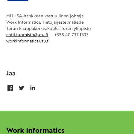
MUUSA-hankkeen vastuullinen johtaja
Work Informatics, Tietojärjestelmätiede
Turun kauppakorkeakoulu, Turun yliopisto
antti.tuomisto@utu.fi
+358 40 737 1533
workinformatics.utu.fi
Jaa
Work Informatics