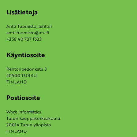
Lisätietoja
Antti Tuomisto, lehtori
antti.tuomisto@utu.fi
+358 40 737 1533
Käyntiosoite
Rehtoripellonkatu 3
20500 TURKU
FINLAND
Postiosoite
Work Informatics
Turun kauppakorkeakoulu
20014 Turun yliopisto
FINLAND