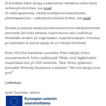
3) kohdasta kaksi syntyy uudenlainen vertaansa vailla oleva
vertaisryhmä (miten, lue
opas
)
4) neljä tapaamista, oikeita kohtaamisia kasvotusten,
yhteistapaamisia – vaikuttavia tuloksia (miten, lue
opas
)
Sovella ja toteuta vertaisryhmämentorointia mahdollisimman
avoimesti (eli kuka tahansa inspiroitunut saisi osallistua).
Mielellään ainakin yli organisaatio-/oppiainerajojen. Innostus
ja inspiraatio ei tunne rajoja, se on meissä ihmisissä!
Koko MUUSA-hankkeen puolesta: Kiitos tekijät, kiitos
muusamentorit, kiitos osallistujat! Tähän voisi tägätä kaikki,
mutta tässä olisi yli 200 henkilöä… Siksi: Kiitos sydämeni
pohjasta! Whitney Houstonia mukaillen: ”We will always love
you!”
Lisätietoja:
Antti Tuomisto, lehtori