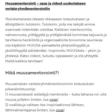
Muusamentorointi – opas ja videot uudenlaiseen
vertaisryhmämentorointiin
Yksinkertaisesta ideasta rikkaaseen toteutukseen ja
ällistyttäviin tuloksiin. Tuloksiin, joita me tekijät emme
osanneet mitenkään odottaa. Kaikkien mentorointia,
valmennusta, yrittäjyyttä ja yrittäjämäistä toimintaa tarjoavia ja
tarvitsevia henkilöitä ja organisaatioita toivomme seurravaa:
ota käyttöön MUUSA-periaatteita yhteisöllisyyttä ja
yksilöllisyyttä edistämään. Inspiroidu MUUSAsta – yksin ja
yhdessä. Katso videot, tutustu oppaaseen ja ota yhteyttä.
Meitä kaikkia tarvitaan!
Mikä muusamentorointi?!
Muusamaisen vertaisryhmämentoroinnin toteutuksen
pikavalmistusohje:
1) muusamaisesti esiteltyjä mentoreita – kuka tahansa voi olla
muusa jollekin (miten, lue
opas
)
2) osallistuja valitsee itse inspiriaationsa lähteen,
tähtivalmentajansa (miten, lue
opas
)